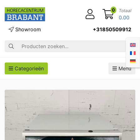
0
Totaal
0.00
Showroom
+31850509912
Zoek op
Categorieën
Menu