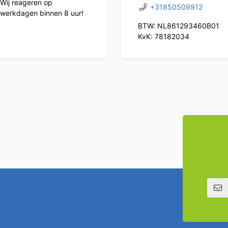
Wij reageren op
+31850509912
werkdagen binnen 8 uur!
BTW: NL861293460B01
KvK: 78182034
E-mailadre