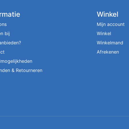
ormatie
Winkel
ons
Mijn account
n bij
Winkel
aanbieden?
Winkelmand
ct
Afrekenen
lmogelijkheden
nden & Retourneren