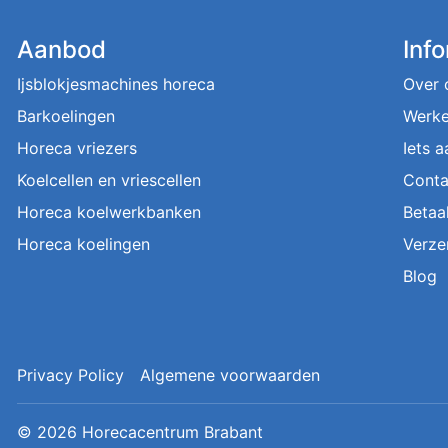
Aanbod
Inf
Ijsblokjesmachines horeca
Over 
Barkoelingen
Werke
Horeca vriezers
Iets 
Koelcellen en vriescellen
Conta
Horeca koelwerkbanken
Betaa
Horeca koelingen
Verze
Blog
Privacy Policy
Algemene voorwaarden
© 2026
Horecacentrum Brabant