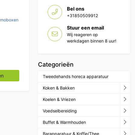
Bel ons
+31850509912
rmoboxen
Stuur een email
Wij reageren op
werkdagen binnen 8 uur!
Categorieën
ateringbox Horeca aantal
en
Tweedehands horeca apparatuur
Koken & Bakken
Koelen & Vriezen
Voedselbereiding
Buffet & Warmhouden
Barapparatuur & Koffie/Thee