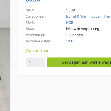
SKU:
5889
Categorieën:
Buffet & Warmhouden
,
The
Merk:
HCB
Staat:
Nieuw in verpakking
Verzendtijd:
1-2 dagen
Verzendkosten:
10.00
Op voorraad
HCB Trolley / Draagwagen voor Thermobox C
Toevoegen aan winkelwag