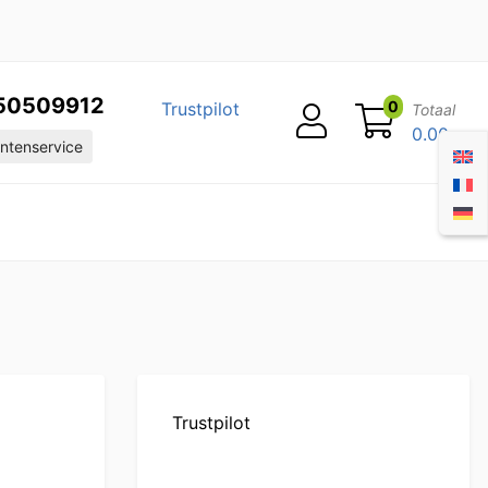
50509912
0
Trustpilot
Totaal
0.00
ntenservice
Trustpilot