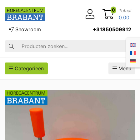
0
Totaal
0.00
Showroom
+31850509912
Zoek op
Categorieën
Menu