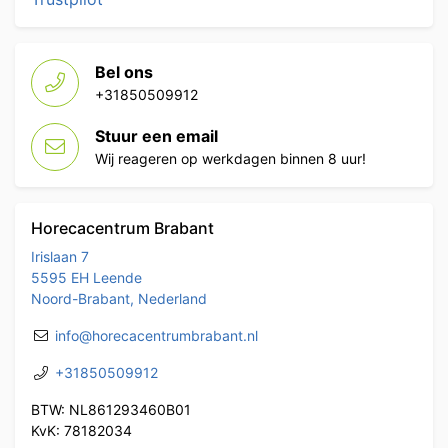
Bel ons
+31850509912
Stuur een email
Wij reageren op werkdagen binnen 8 uur!
Horecacentrum Brabant
Irislaan 7
5595 EH Leende
Noord-Brabant, Nederland
info@horecacentrumbrabant.nl
+31850509912
BTW: NL861293460B01
KvK: 78182034