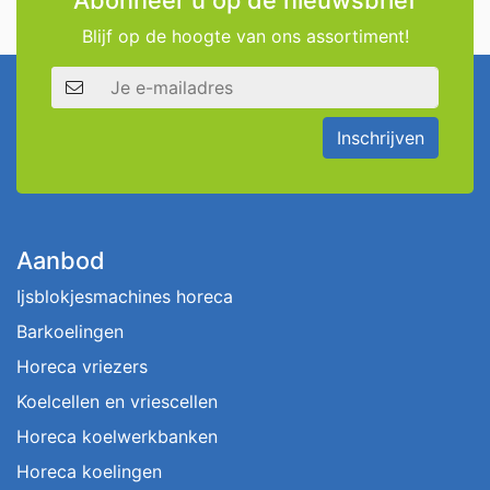
Blijf op de hoogte van ons assortiment!
E-mailadres
Inschrijven
Aanbod
Ijsblokjesmachines horeca
Barkoelingen
Horeca vriezers
Koelcellen en vriescellen
Horeca koelwerkbanken
Horeca koelingen