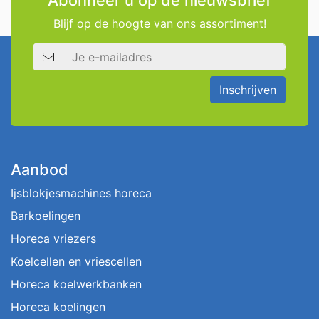
Blijf op de hoogte van ons assortiment!
E-mailadres
Inschrijven
Aanbod
Ijsblokjesmachines horeca
Barkoelingen
Horeca vriezers
Koelcellen en vriescellen
Horeca koelwerkbanken
Horeca koelingen