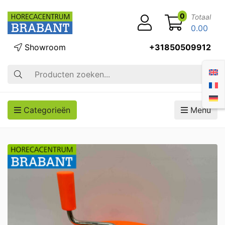
0
Totaal
0.00
Showroom
+31850509912
Zoek op
Categorieën
Menu