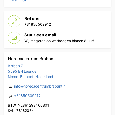
Bel ons
+31850509912
Stuur een email
Wij reageren op werkdagen binnen 8 uur!
Horecacentrum Brabant
Irislaan 7
5595 EH Leende
Noord-Brabant, Nederland
info@horecacentrumbrabant.nl
+31850509912
BTW: NL861293460B01
KvK: 78182034