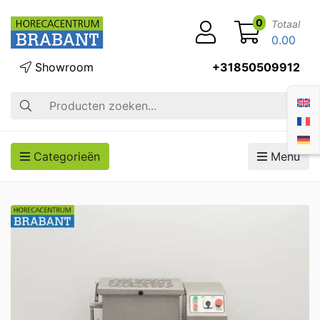
0
Totaal
0.00
Showroom
+31850509912
Zoek op
Categorieën
Menu