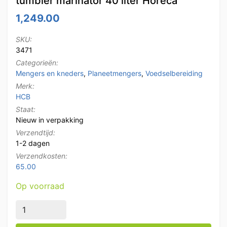
tumbler marinator 40 liter Horeca
1,249.00
SKU:
3471
Categorieën:
Mengers en kneders
,
Planeetmengers
,
Voedselbereiding
Merk:
HCB
Staat:
Nieuw in verpakking
Verzendtijd:
1-2 dagen
Verzendkosten:
65.00
Op voorraad
HCB RVS Vleesmenger vleesmixer tumbler marinator 40 