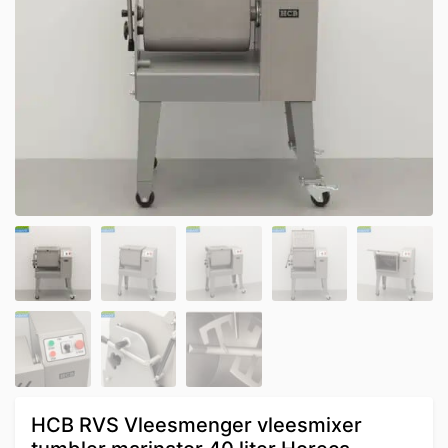
HCB RVS Vleesmenger vleesmixer