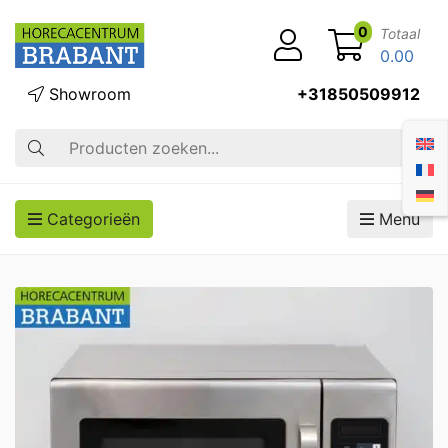
0
Totaal
0.00
Showroom
+31850509912
Zoek op
Categorieën
Menu