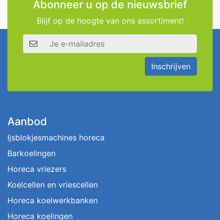
Abonneer u op de nieuwsbrief
Blijf op de hoogte van ons assortiment!
E-mailadres
Inschrijven
Aanbod
Ijsblokjesmachines horeca
Barkoelingen
Horeca vriezers
Koelcellen en vriescellen
Horeca koelwerkbanken
Horeca koelingen