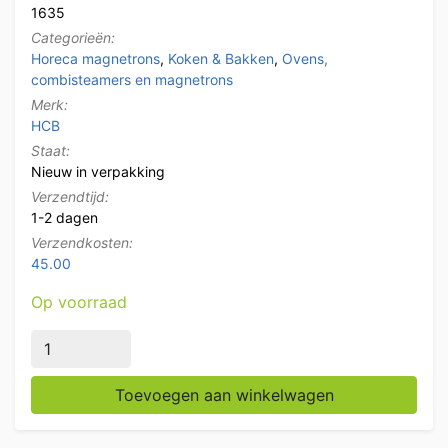
1635
Categorieën:
Horeca magnetrons
,
Koken & Bakken
,
Ovens,
combisteamers en magnetrons
Merk:
HCB
Staat:
Nieuw in verpakking
Verzendtijd:
1-2 dagen
Verzendkosten:
45.00
Op voorraad
HCB RVS Professionele Magnetron 34 liter 2100 watt 
Toevoegen aan winkelwagen