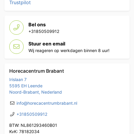
Trustpilot
Bel ons
+31850509912
Stuur een email
Wij reageren op werkdagen binnen 8 uur!
Horecacentrum Brabant
Irislaan 7
5595 EH Leende
Noord-Brabant, Nederland
info@horecacentrumbrabant.nl
+31850509912
BTW: NL861293460B01
KvK: 78182034