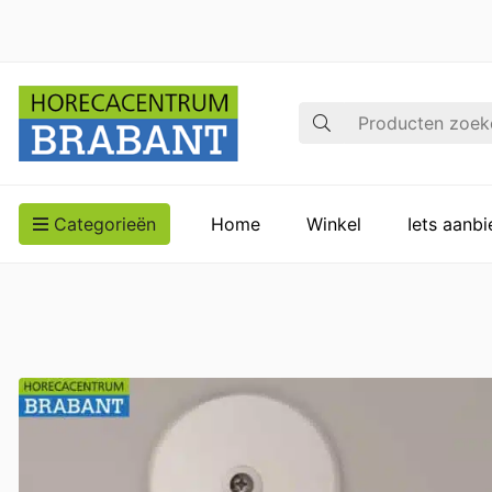
Zoek op
Categorieën
Home
Winkel
Iets aanb