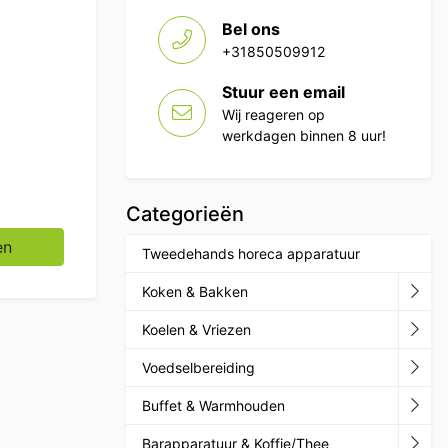
Bel ons
+31850509912
Stuur een email
Wij reageren op
werkdagen binnen 8 uur!
Categorieën
 Horeca aantal
en
Tweedehands horeca apparatuur
Koken & Bakken
Koelen & Vriezen
Voedselbereiding
Buffet & Warmhouden
Barapparatuur & Koffie/Thee