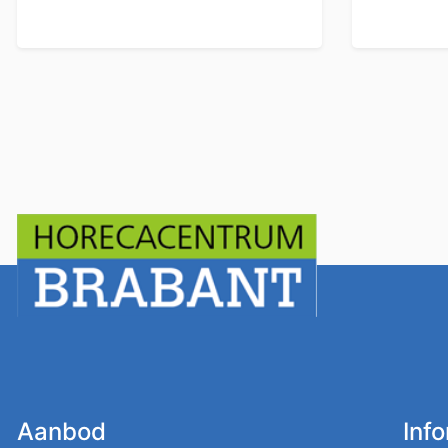
Aanbod
Inf