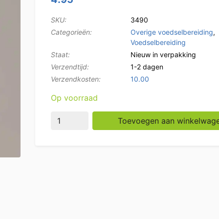
SKU:
3490
Categorieën:
Overige voedselbereiding
,
Voedselbereiding
Staat:
Nieuw in verpakking
Verzendtijd:
1-2 dagen
Verzendkosten:
10.00
Op voorraad
HCB RVS Pizzasnijder Ø 10 cm, lengte 23 cm
Toevoegen aan winkelwag