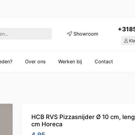
+318
Showroom
Kla
ieden?
Over ons
Werken bij
Contact
HCB RVS Pizzasnijder Ø 10 cm, leng
cm Horeca
4.95