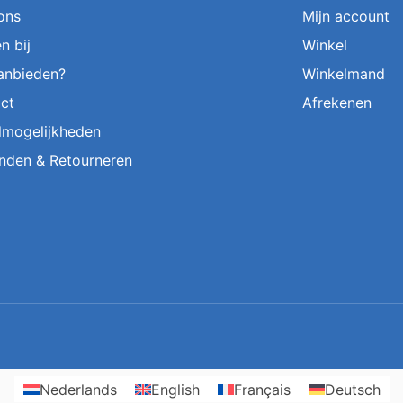
ons
Mijn account
n bij
Winkel
aanbieden?
Winkelmand
ct
Afrekenen
lmogelijkheden
nden & Retourneren
Nederlands
English
Français
Deutsch