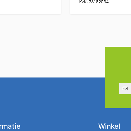
KvK: 78182034
E-mailadre
ormatie
Winkel