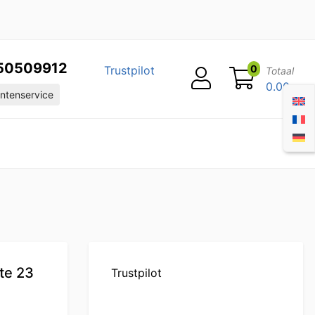
50509912
0
Trustpilot
Totaal
0.00
ntenservice
te 23
Trustpilot