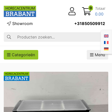
0
Totaal
0.00
Showroom
+31850509912
Zoek op
Categorieën
Menu