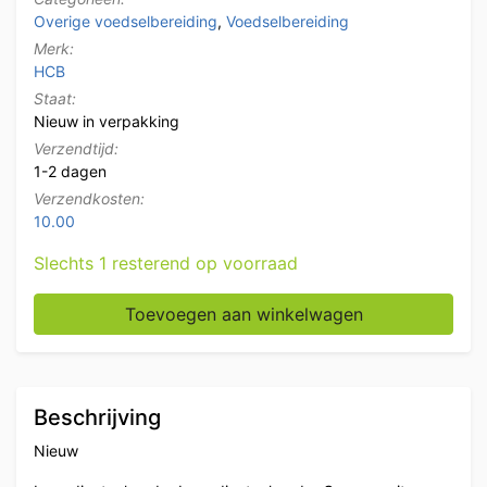
Overige voedselbereiding
,
Voedselbereiding
Merk:
HCB
Staat:
Nieuw in verpakking
Verzendtijd:
1-2 dagen
Verzendkosten:
10.00
Slechts 1 resterend op voorraad
HCB Ingredientenhouder Ingredientenbak Garneerunit 
Toevoegen aan winkelwagen
Beschrijving
Nieuw