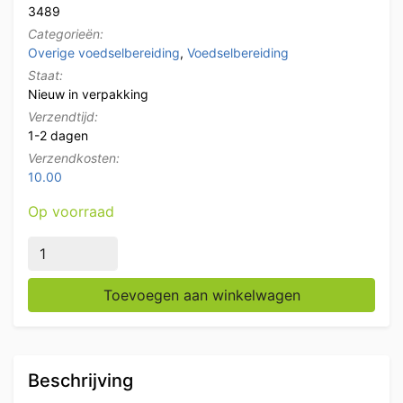
3489
Categorieën:
Overige voedselbereiding
,
Voedselbereiding
Staat:
Nieuw in verpakking
Verzendtijd:
1-2 dagen
Verzendkosten:
10.00
Op voorraad
HCB Hamburger turner / zalmmes / burgermes 26 cm H
Toevoegen aan winkelwagen
Beschrijving