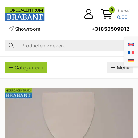
0
Totaal
0.00
Showroom
+31850509912
Zoek op
Categorieën
Menu