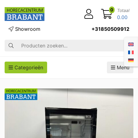
0
Totaal
0.00
Showroom
+31850509912
Zoek op
Categorieën
Menu