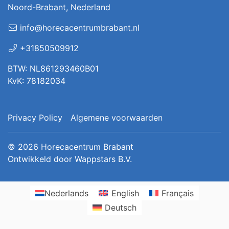
Noord-Brabant, Nederland
info@horecacentrumbrabant.nl
+31850509912
BTW: NL861293460B01
KvK: 78182034
Privacy Policy
Algemene voorwaarden
© 2026
Horecacentrum Brabant
Ontwikkeld door
Wappstars B.V.
Nederlands
English
Français
Deutsch