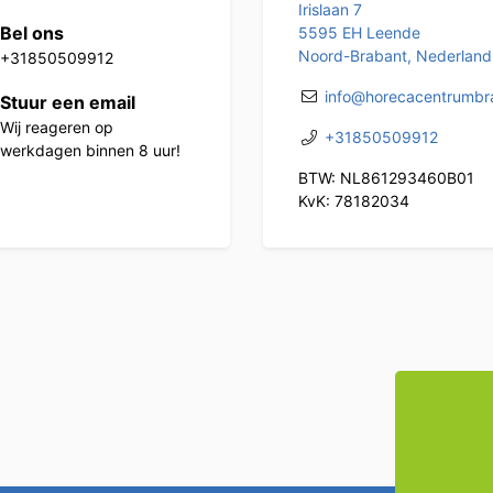
Irislaan 7
Bel ons
5595 EH Leende
Noord-Brabant, Nederland
+31850509912
info@horecacentrumbra
Stuur een email
Wij reageren op
+31850509912
werkdagen binnen 8 uur!
BTW: NL861293460B01
KvK: 78182034