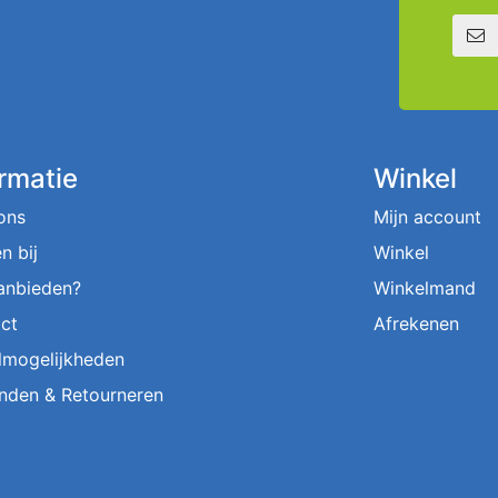
E-mailadre
ormatie
Winkel
ons
Mijn account
n bij
Winkel
aanbieden?
Winkelmand
ct
Afrekenen
lmogelijkheden
nden & Retourneren