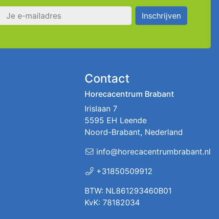
s
Inschrijven
Contact
Horecacentrum Brabant
Irislaan 7
5595 EH Leende
Noord-Brabant, Nederland
info@horecacentrumbrabant.nl
+31850509912
BTW: NL861293460B01
KvK: 78182034