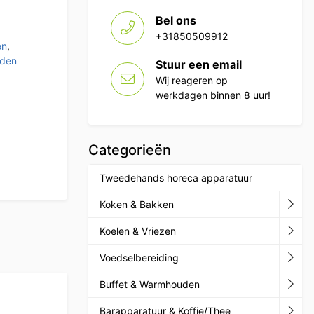
Bel ons
+31850509912
en
,
uden
Stuur een email
Wij reageren op
werkdagen binnen 8 uur!
Categorieën
Tweedehands horeca apparatuur
Koken & Bakken
Koelen & Vriezen
Voedselbereiding
Buffet & Warmhouden
Barapparatuur & Koffie/Thee