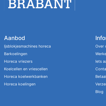
Aanbod
Inf
Ijsblokjesmachines horeca
Over 
Barkoelingen
Werke
Horeca vriezers
Iets 
Koelcellen en vriescellen
Conta
Horeca koelwerkbanken
Betaa
Horeca koelingen
Verze
Blog