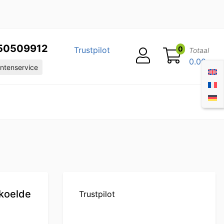
50509912
0
Trustpilot
Totaal
0.00
ntenservice
ekoelde
Trustpilot