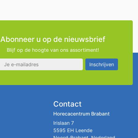
Abonneer u op de nieuwsbrief
Blijf op de hoogte van ons assortiment!
s
Inschrijven
Contact
Horecacentrum Brabant
Irislaan 7
5595 EH Leende
Noord-Brabant, Nederland