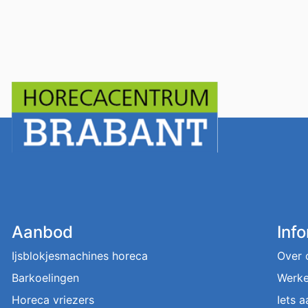
Aanbod
Inf
Ijsblokjesmachines horeca
Over 
Barkoelingen
Werke
Horeca vriezers
Iets 