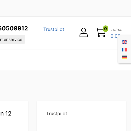
50509912
0
Trustpilot
Totaal
0.00
ntenservice
en 12
Trustpilot