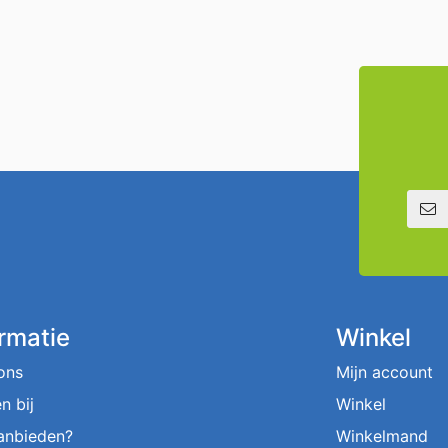
E-mailadre
ormatie
Winkel
ons
Mijn account
n bij
Winkel
aanbieden?
Winkelmand