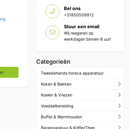
Bel ons
+31850509912
ing
Stuur een email
Wij reageren op
werkdagen binnen 8 uur!
Categorieën
m mes Tafelmontage Horeca aantal
en
Tweedehands horeca apparatuur
Koken & Bakken
Koelen & Vriezen
Voedselbereiding
Buffet & Warmhouden
Barapparatuur & Koffie/Thee