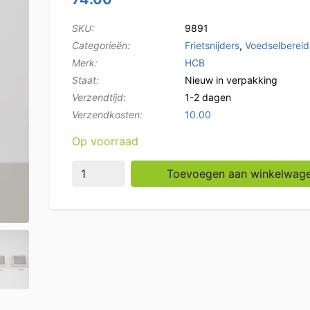
SKU:
9891
Categorieën:
Frietsnijders
,
Voedselbereid
Merk:
HCB
Staat:
Nieuw in verpakking
Verzendtijd:
1-2 dagen
Verzendkosten:
10.00
Op voorraad
HCB Frietsnijder patatsnijder 8, 10 en 12 m
Toevoegen aan winkelwag