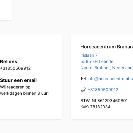
Horecacentrum Braban
Irislaan 7
Bel ons
5595 EH Leende
Noord-Brabant, Nederland
+31850509912
info@horecacentrumbra
Stuur een email
Wij reageren op
+31850509912
werkdagen binnen 8 uur!
BTW: NL861293460B01
KvK: 78182034