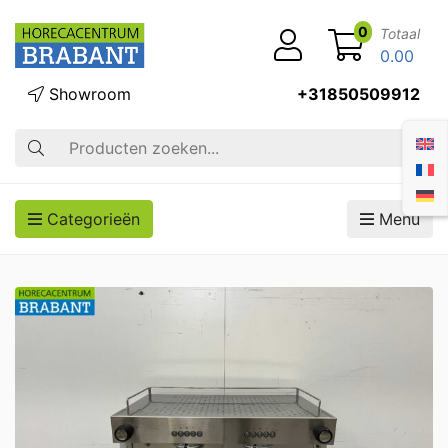
0
Totaal
0.00
Showroom
+31850509912
Zoek op
Categorieën
Menu