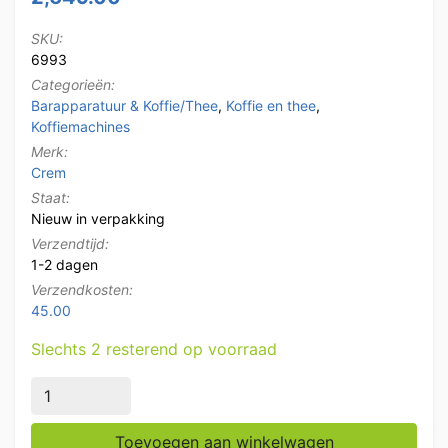
SKU:
6993
Categorieën:
Barapparatuur & Koffie/Thee
,
Koffie en thee
,
Koffiemachines
Merk:
Crem
Staat:
Nieuw in verpakking
Verzendtijd:
1-2 dagen
Verzendkosten:
45.00
Slechts 2 resterend op voorraad
Crem Expobar EX2 2-Groeps Espressomachine Koffiem
Toevoegen aan winkelwagen