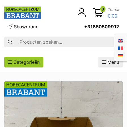
0
Totaal
0.00
Showroom
+31850509912
Zoek op
Categorieën
Menu