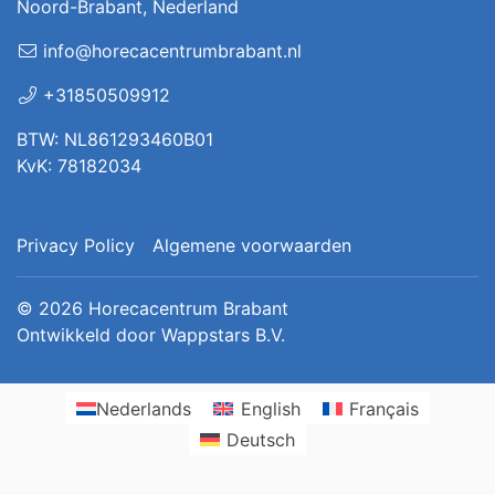
Noord-Brabant, Nederland
info@horecacentrumbrabant.nl
+31850509912
BTW: NL861293460B01
KvK: 78182034
Privacy Policy
Algemene voorwaarden
© 2026
Horecacentrum Brabant
Ontwikkeld door
Wappstars B.V.
Nederlands
English
Français
Deutsch