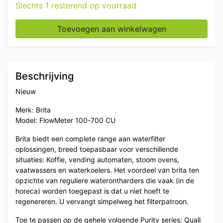
Slechts 1 resterend op voorraad
Brita Flowmeter 100 - 700 CU Horeca aantal
Toevoegen aan winkelwagen
Beschrijving
Nieuw
Merk: Brita
Model: FlowMeter 100-700 CU
Brita biedt een complete range aan waterfilter
oplossingen, breed toepasbaar voor verschillende
situaties: Koffie, vending automaten, stoom ovens,
vaatwassers en waterkoelers. Het voordeel van brita ten
opzichte van reguliere waterontharders die vaak (in de
horeca) worden toegepast is dat u niet hoeft te
regenereren. U vervangt simpelweg het filterpatroon.
Toe te passen op de gehele volgende Purity series: Quall