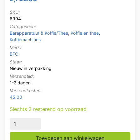
SKU:
6994
Categorieën:
Barapparatuur & Koffie/Thee
,
Koffie en thee
,
Koffiemachines
Merk:
BFC
Staat:
Nieuw in verpakking
Verzendtijd:
1-2 dagen
Verzendkosten:
45.00
Slechts 2 resterend op voorraad
BFC Classica GT 2-Groeps Espressomachine Koffiemac
Toevoegen aan winkelwagen