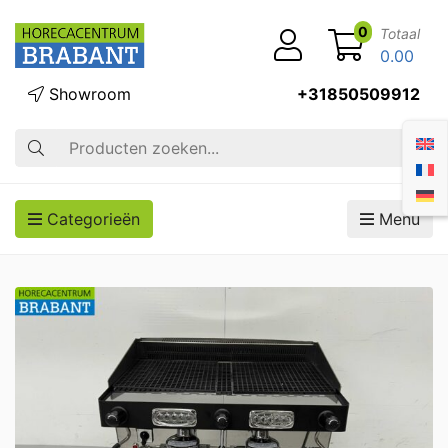
0
Totaal
0.00
Showroom
+31850509912
Zoek op
Categorieën
Menu