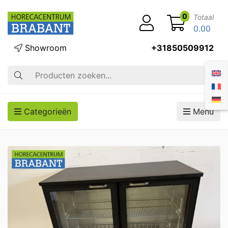
0
Totaal
0.00
Showroom
+31850509912
Zoek op
Categorieën
Menu