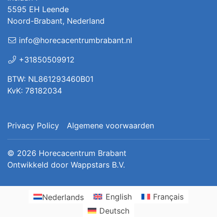
5595 EH Leende
Noord-Brabant, Nederland
info@horecacentrumbrabant.nl
+31850509912
BTW: NL861293460B01
KvK: 78182034
Privacy Policy
Algemene voorwaarden
© 2026
Horecacentrum Brabant
Ontwikkeld door
Wappstars B.V.
Nederlands
English
Français
Deutsch