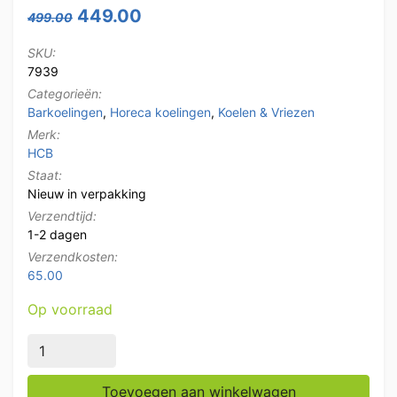
Oorspronkelijke prijs was: 499.00.
Huidige prijs is: 449.00.
449.00
499.00
SKU:
7939
Categorieën:
Barkoelingen
,
Horeca koelingen
,
Koelen & Vriezen
Merk:
HCB
Staat:
Nieuw in verpakking
Verzendtijd:
1-2 dagen
Verzendkosten:
65.00
Op voorraad
Backbar Barkoeling Glazen klapdeuren 218 liter 90 cm
Toevoegen aan winkelwagen