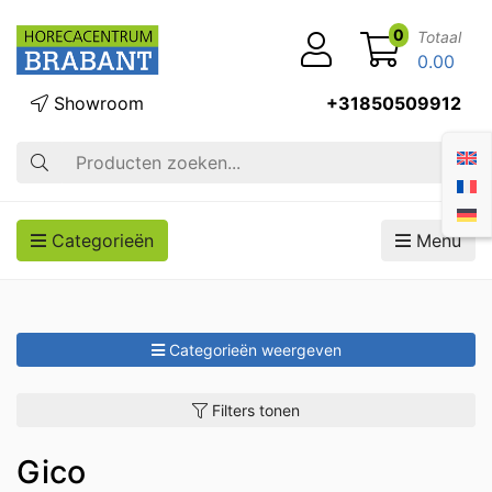
0
Totaal
0.00
Showroom
+31850509912
Zoek op
Categorieën
Menu
Categorieën weergeven
Filters tonen
Gico