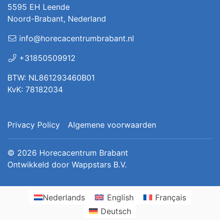
5595 EH Leende
Noord-Brabant, Nederland
info@horecacentrumbrabant.nl
+31850509912
BTW: NL861293460B01
KvK: 78182034
Privacy Policy
Algemene voorwaarden
© 2026
Horecacentrum Brabant
Ontwikkeld door
Wappstars B.V.
Nederlands
English
Français
Deutsch