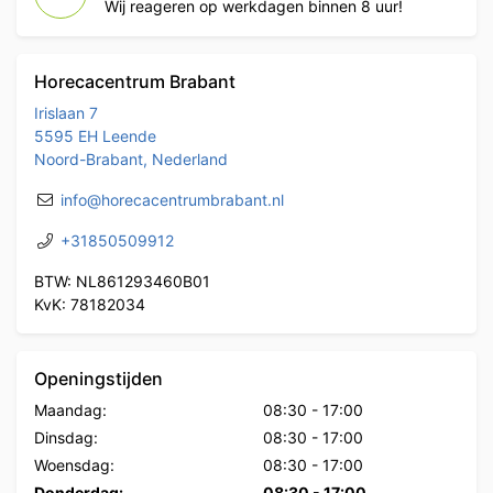
Wij reageren op werkdagen binnen 8 uur!
Horecacentrum Brabant
Irislaan 7
5595 EH Leende
Noord-Brabant, Nederland
info@horecacentrumbrabant.nl
+31850509912
BTW: NL861293460B01
KvK: 78182034
Openingstijden
Maandag:
08:30
-
17:00
Dinsdag:
08:30
-
17:00
Woensdag:
08:30
-
17:00
Donderdag:
08:30
-
17:00