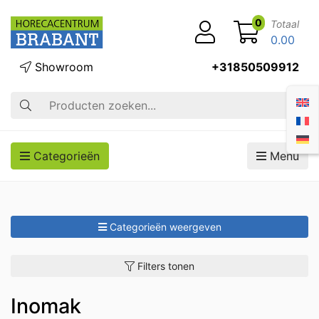
0
Totaal
0.00
Showroom
+31850509912
Zoek op
Categorieën
Menu
Categorieën weergeven
Filters tonen
Inomak