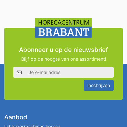
Abonneer u op de nieuwsbrief
Blijf op de hoogte van ons assortiment!
E-mailadres
Inschrijven
Aanbod
Ijsblokjesmachines horeca