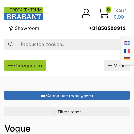
0
Totaal
0.00
Showroom
+31850509912
Zoek op
Categorieën
Menu
Categorieën weergeven
Filters tonen
Vogue