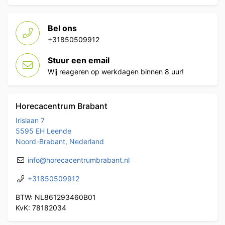
Bel ons
+31850509912
Stuur een email
Wij reageren op werkdagen binnen 8 uur!
Horecacentrum Brabant
Irislaan 7
5595 EH Leende
Noord-Brabant, Nederland
info@horecacentrumbrabant.nl
+31850509912
BTW: NL861293460B01
KvK: 78182034