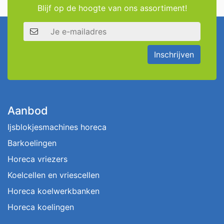
Blijf op de hoogte van ons assortiment!
E-mailadres
Inschrijven
Aanbod
Ijsblokjesmachines horeca
Barkoelingen
Horeca vriezers
Koelcellen en vriescellen
Horeca koelwerkbanken
Horeca koelingen