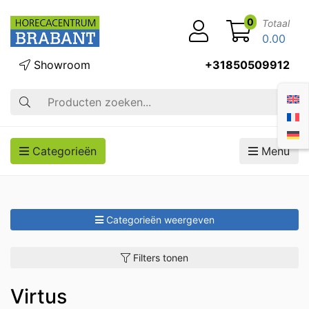
0
Totaal
0.00
Showroom
+31850509912
Zoek op
Categorieën
Menu
Categorieën weergeven
Filters tonen
Virtus