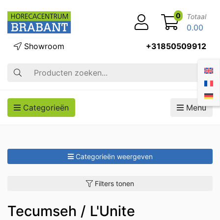
0
Totaal
0.00
Showroom
+31850509912
Zoek op
Categorieën
Menu
Categorieën weergeven
Filters tonen
Tecumseh / L'Unite