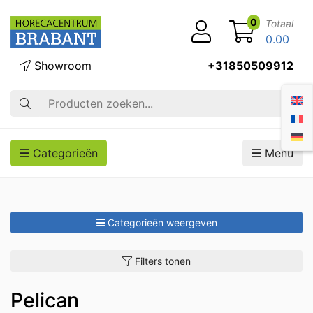
0
Totaal
0.00
Showroom
+31850509912
Zoek op
Categorieën
Menu
Categorieën weergeven
Filters tonen
Pelican