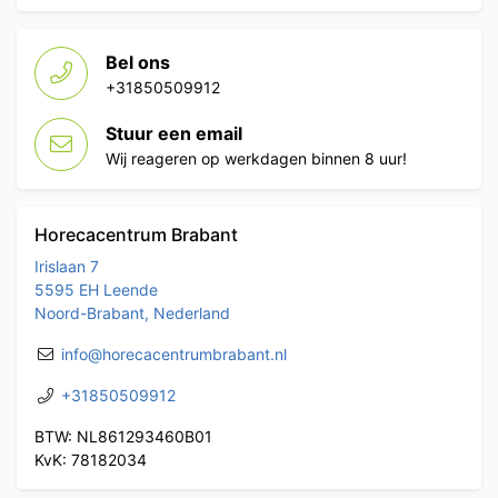
Bel ons
+31850509912
Stuur een email
Wij reageren op werkdagen binnen 8 uur!
Horecacentrum Brabant
Irislaan 7
5595 EH Leende
Noord-Brabant, Nederland
info@horecacentrumbrabant.nl
+31850509912
BTW: NL861293460B01
KvK: 78182034