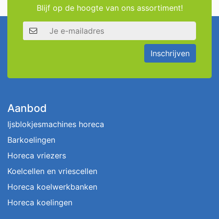
Blijf op de hoogte van ons assortiment!
E-mailadres
Inschrijven
Aanbod
Ijsblokjesmachines horeca
Barkoelingen
Horeca vriezers
Koelcellen en vriescellen
Horeca koelwerkbanken
Horeca koelingen