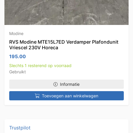
Modine
RVS Modine MTE15L7ED Verdamper Plafondunit
Vriescel 230V Horeca
195.00
Slechts 1 resterend op voorraad
Gebruikt
Informatie
Toevoegen aan winkelwagen
Trustpilot