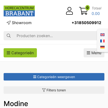
0
Totaal
0.00
Showroom
+31850509912
Zoek op
Categorieën
Menu
Categorieën weergeven
Filters tonen
Modine