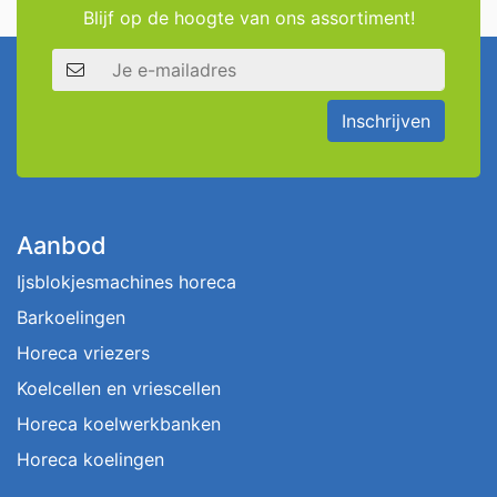
Blijf op de hoogte van ons assortiment!
E-mailadres
Inschrijven
Aanbod
Ijsblokjesmachines horeca
Barkoelingen
Horeca vriezers
Koelcellen en vriescellen
Horeca koelwerkbanken
Horeca koelingen