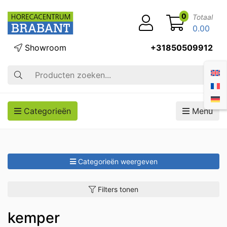
0
Totaal
0.00
Showroom
+31850509912
Zoek op
Categorieën
Menu
Categorieën weergeven
Filters tonen
kemper