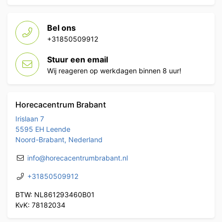
Bel ons
+31850509912
Stuur een email
Wij reageren op werkdagen binnen 8 uur!
Horecacentrum Brabant
Irislaan 7
5595 EH Leende
Noord-Brabant, Nederland
info@horecacentrumbrabant.nl
+31850509912
BTW: NL861293460B01
KvK: 78182034