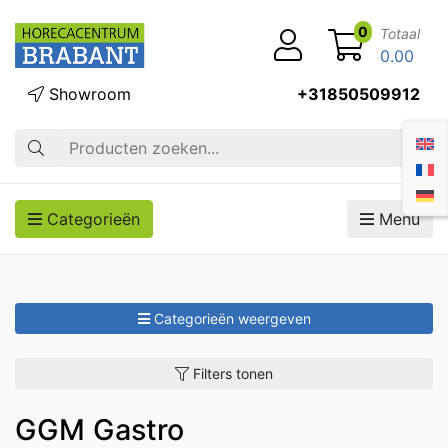
0
Totaal
0.00
Showroom
+31850509912
Zoek op
Categorieën
Menu
Categorieën weergeven
Filters tonen
GGM Gastro