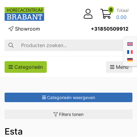
0
Totaal
0.00
Showroom
+31850509912
Zoek op
Categorieën
Menu
Categorieën weergeven
Filters tonen
Esta