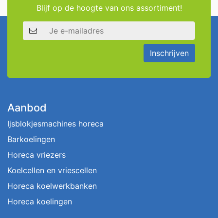
Blijf op de hoogte van ons assortiment!
E-mailadres
Inschrijven
Aanbod
Ijsblokjesmachines horeca
Barkoelingen
Horeca vriezers
Koelcellen en vriescellen
Horeca koelwerkbanken
Horeca koelingen