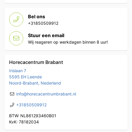
Bel ons
+31850509912
Stuur een email
Wij reageren op werkdagen binnen 8 uur!
Horecacentrum Brabant
Irislaan 7
5595 EH Leende
Noord-Brabant, Nederland
info@horecacentrumbrabant.nl
+31850509912
BTW: NL861293460B01
KvK: 78182034