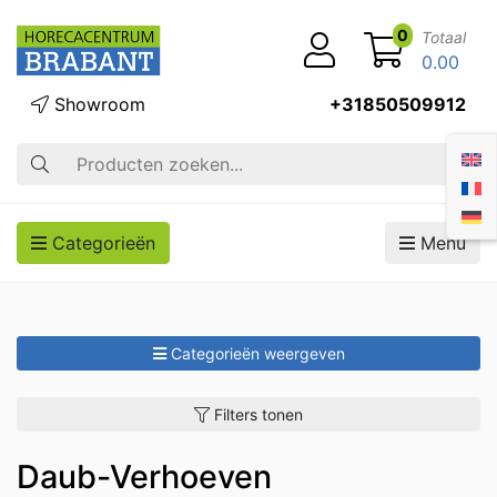
0
Totaal
0.00
Showroom
+31850509912
Zoek op
Categorieën
Menu
Categorieën weergeven
Filters tonen
Daub-Verhoeven