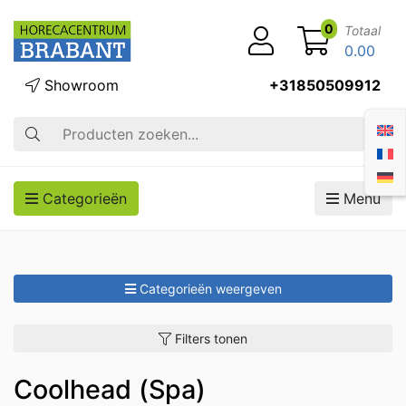
0
Totaal
0.00
Showroom
+31850509912
Zoek op
Categorieën
Menu
Categorieën weergeven
Filters tonen
Coolhead (Spa)