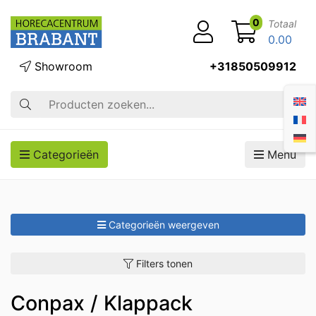
0
Totaal
0.00
Showroom
+31850509912
Zoek op
Categorieën
Menu
Categorieën weergeven
Filters tonen
Conpax / Klappack