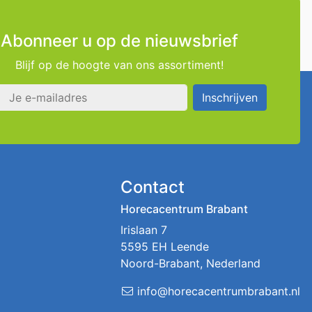
Abonneer u op de nieuwsbrief
Blijf op de hoogte van ons assortiment!
s
Inschrijven
Contact
Horecacentrum Brabant
Irislaan 7
5595 EH Leende
Noord-Brabant, Nederland
info@horecacentrumbrabant.nl