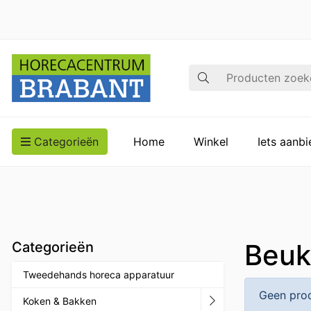
Zoek op
Categorieën
Home
Winkel
Iets aanb
Beuk
Categorieën
Tweedehands horeca apparatuur
Geen prod
Koken & Bakken