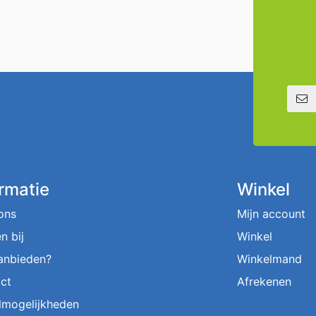
E-mailadre
ormatie
Winkel
ons
Mijn account
n bij
Winkel
aanbieden?
Winkelmand
ct
Afrekenen
lmogelijkheden