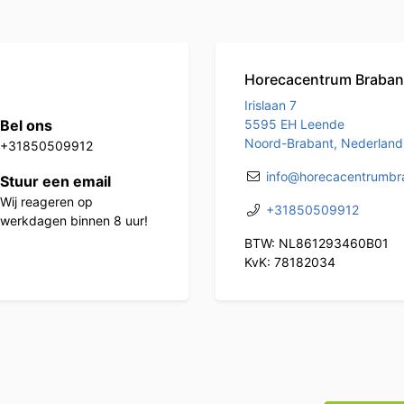
Horecacentrum Braban
Irislaan 7
Bel ons
5595 EH Leende
Noord-Brabant, Nederland
+31850509912
info@horecacentrumbra
Stuur een email
Wij reageren op
+31850509912
werkdagen binnen 8 uur!
BTW: NL861293460B01
KvK: 78182034