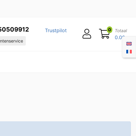
50509912
0
Trustpilot
Totaal
0.00
ntenservice