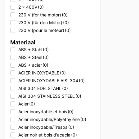
2 x 400V
(0)
230 V (for the motor)
(0)
230 V (für den Motor)
(0)
230 V (pour le moteur)
(0)
230V
(0)
Materiaal
230V
(0)
ABS + Stahl
(0)
230V
(0)
ABS + Steel
(0)
230V + 400V
(0)
ABS + acier
(0)
230V + 400V
(0)
ACIER INOXYDABLE
(0)
230V + 400V
(0)
ACIER INOXYDABLE AISI 304
(0)
230V + Erdgas
(0)
AISI 304 EDELSTAHL
(0)
230V + Natural gas
(0)
AISI 304 STAINLESS STEEL
(0)
230V + gaz naturel
(0)
Acier
(0)
2x 400V
(0)
Acier inoxydable et bois
(0)
2x 400V
(0)
Acier inoxydable/Polyéthylène
(0)
2x 400V
(0)
Acier inoxydable/Trespa
(0)
380V
(0)
Acier noir et bois d'acacia
(0)
380V
(0)