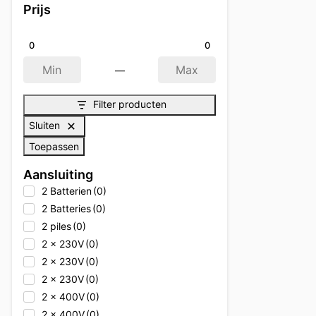
Prijs
0
0
—
Min
Max
Filter producten
Sluiten
Toepassen
Aansluiting
2 Batterien
(0)
2 Batteries
(0)
2 piles
(0)
2 x 230V
(0)
2 x 230V
(0)
2 x 230V
(0)
2 x 400V
(0)
2 x 400V
(0)