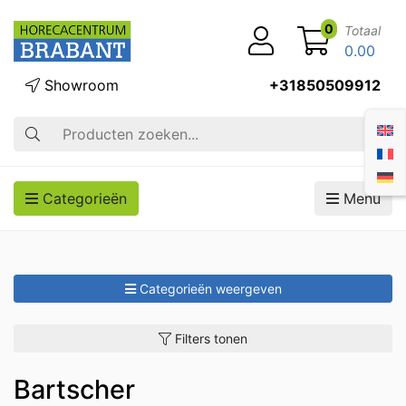
0
Totaal
0.00
Showroom
+31850509912
Zoek op
Categorieën
Menu
Categorieën weergeven
Filters tonen
Bartscher