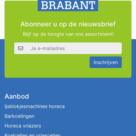
Abonneer u op de nieuwsbrief
Blijf op de hoogte van ons assortiment!
E-mailadres
Inschrijven
Aanbod
Ijsblokjesmachines horeca
Barkoelingen
Horeca vriezers
Koelcellen en vriescellen