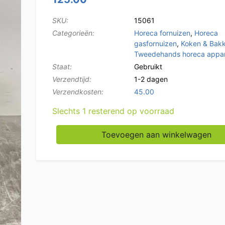
SKU:
15061
Categorieën:
Horeca fornuizen
,
Horeca
gasfornuizen
,
Koken & Bak
Tweedehands horeca appar
Staat:
Gebruikt
Verzendtijd:
1-2 dagen
Verzendkosten:
45.00
Slechts 1 resterend op voorraad
RVS Hokker Wokbrander Wok 6,5 kW Horeca 
Toevoegen aan winkelwagen