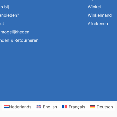
n bij
Winkel
aanbieden?
Winkelmand
ct
Afrekenen
lmogelijkheden
nden & Retourneren
Nederlands
English
Français
Deutsch