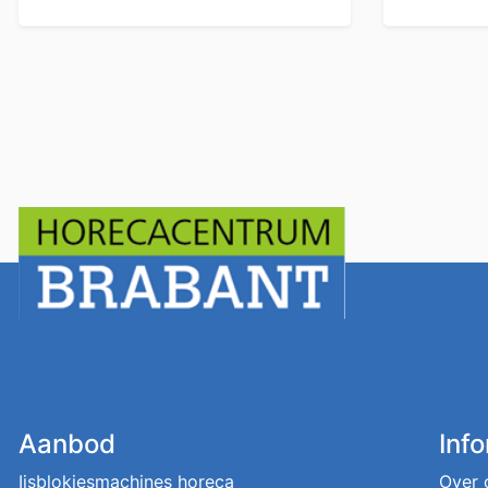
Aanbod
Inf
Ijsblokjesmachines horeca
Over 