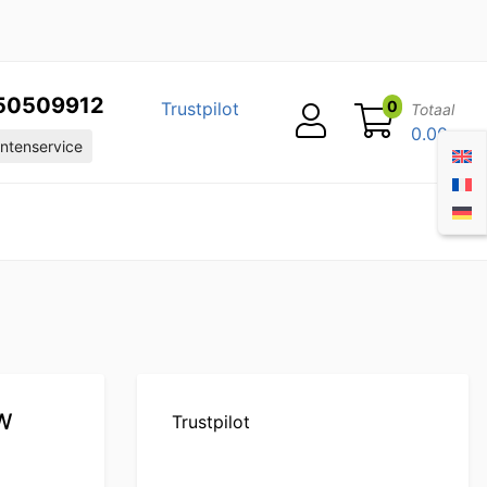
50509912
0
Trustpilot
Totaal
0.00
ntenservice
kW
Trustpilot