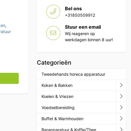
Bel ons
+31850509912
ken
,
Stuur een email
atuur
Wij reageren op
werkdagen binnen 8 uur!
Categorieën
Tweedehands horeca apparatuur
aantal
Koken & Bakken
Koelen & Vriezen
Voedselbereiding
Buffet & Warmhouden
Barapparatuur & Koffie/Thee