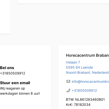
Horecacentrum Braban
Irislaan 7
Bel ons
5595 EH Leende
Noord-Brabant, Nederland
+31850509912
info@horecacentrumbra
Stuur een email
Wij reageren op
+31850509912
werkdagen binnen 8 uur!
BTW: NL861293460B01
KvK: 78182034