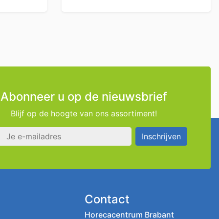
Abonneer u op de nieuwsbrief
Blijf op de hoogte van ons assortiment!
s
Inschrijven
Contact
Horecacentrum Brabant