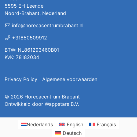
5595 EH Leende
Noord-Brabant, Nederland
info@horecacentrumbrabant.nl
+31850509912
BTW: NL861293460B01
KvK: 78182034
Privacy Policy
Algemene voorwaarden
© 2026
Horecacentrum Brabant
Ontwikkeld door
Wappstars B.V.
Nederlands
English
Français
Deutsch