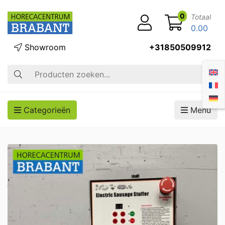
0
Totaal
0.00
Showroom
+31850509912
Zoek op
Categorieën
Menu