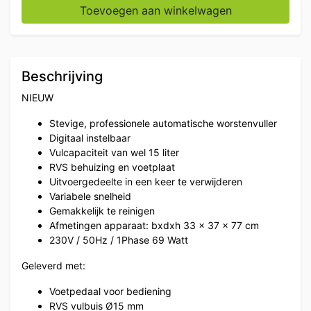
RVS Elektrische vulbus stopbus worstvuller 15 liter 230
Toevoegen aan winkelwagen
Beschrijving
NIEUW
Stevige, professionele automatische worstenvuller
Digitaal instelbaar
Vulcapaciteit van wel 15 liter
RVS behuizing en voetplaat
Uitvoergedeelte in een keer te verwijderen
Variabele snelheid
Gemakkelijk te reinigen
Afmetingen apparaat: bxdxh 33 x 37 x 77 cm
230V / 50Hz / 1Phase 69 Watt
Geleverd met:
Voetpedaal voor bediening
RVS vulbuis Ø15 mm