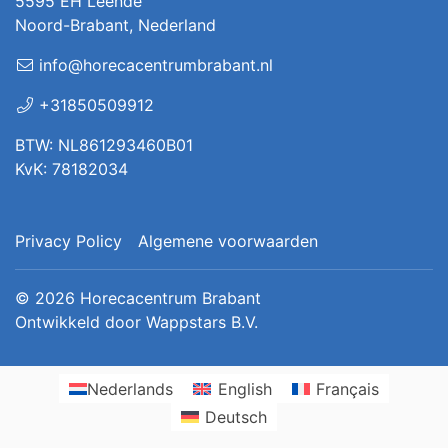
5595 EH Leende
Noord-Brabant, Nederland
info@horecacentrumbrabant.nl
+31850509912
BTW: NL861293460B01
KvK: 78182034
Privacy Policy
Algemene voorwaarden
© 2026
Horecacentrum Brabant
Ontwikkeld door
Wappstars B.V.
Nederlands
English
Français
Deutsch