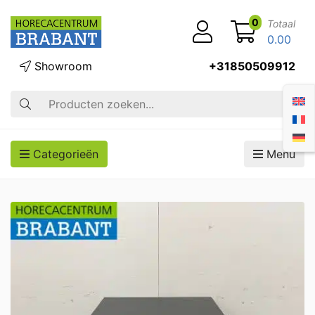
0
Totaal
0.00
Showroom
+31850509912
Zoek op
Categorieën
Menu