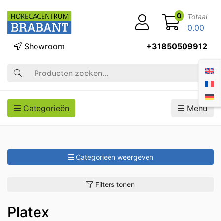
0
Totaal
0.00
Showroom
+31850509912
Zoek op
Categorieën
Menu
Categorieën weergeven
Filters tonen
Platex