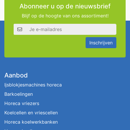
Abonneer u op de nieuwsbrief
Blijf op de hoogte van ons assortiment!
E-mailadres
Inschrijven
Aanbod
Ijsblokjesmachines horeca
Barkoelingen
Horeca vriezers
Koelcellen en vriescellen
Horeca koelwerkbanken