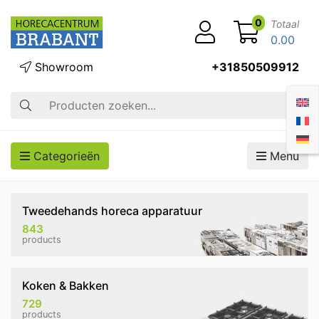
0
Totaal
0.00
Showroom
+31850509912
Zoek op
Categorieën
Menu
Tweedehands horeca apparatuur
843
products
Koken & Bakken
729
products