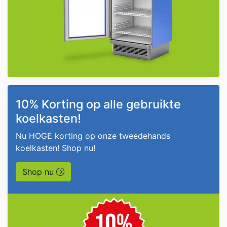
10% Korting op alle gebruikte
koelkasten!
Nu HOGE korting op onze tweedehands
koelkasten! Shop nu!
Shop nu