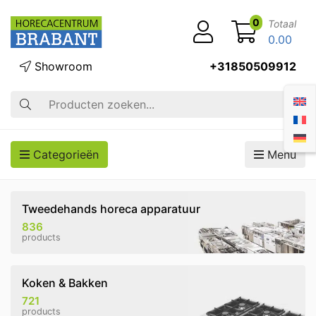
0
Totaal
0.00
Showroom
+31850509912
Zoek op
Categorieën
Menu
Tweedehands horeca apparatuur
836
products
Koken & Bakken
721
products