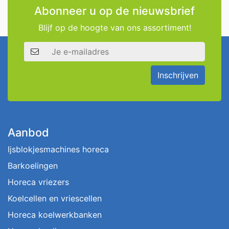
Abonneer u op de nieuwsbrief
Blijf op de hoogte van ons assortiment!
E-mailadres
Inschrijven
Aanbod
Ijsblokjesmachines horeca
Barkoelingen
Horeca vriezers
Koelcellen en vriescellen
Horeca koelwerkbanken