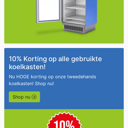
10% Korting op alle gebruikte
koelkasten!
Nu HOGE korting op onze tweedehands
koelkasten! Shop nu!
Shop nu