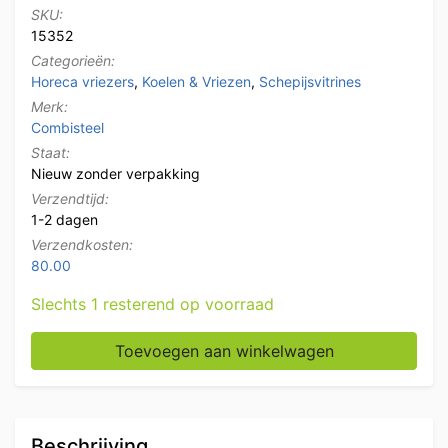
SKU:
15352
Categorieën:
Horeca vriezers
,
Koelen & Vriezen
,
Schepijsvitrines
Merk:
Combisteel
Staat:
Nieuw zonder verpakking
Verzendtijd:
1-2 dagen
Verzendkosten:
80.00
Slechts 1 resterend op voorraad
Verrijdbare Combisteel Tenerife Schepijsvitrine 10 ba
Toevoegen aan winkelwagen
Beschrijving