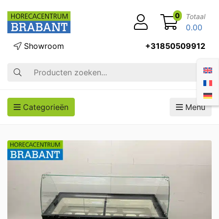
0
Totaal
0.00
Showroom
+31850509912
Zoek op
Categorieën
Menu