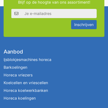
Blijf op de hoogte van ons assortiment!
E-mailadres
Inschrijven
Aanbod
Ijsblokjesmachines horeca
Barkoelingen
Horeca vriezers
Koelcellen en vriescellen
Horeca koelwerkbanken
Horeca koelingen