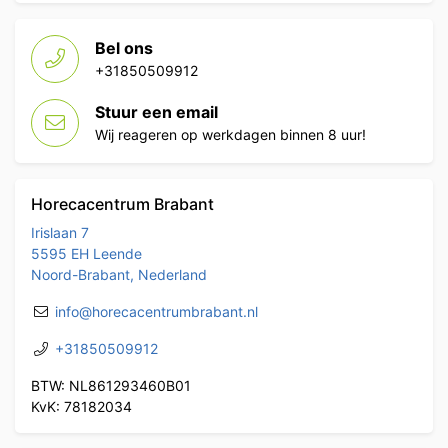
Bel ons
+31850509912
Stuur een email
Wij reageren op werkdagen binnen 8 uur!
Horecacentrum Brabant
Irislaan 7
5595 EH Leende
Noord-Brabant, Nederland
info@horecacentrumbrabant.nl
+31850509912
BTW: NL861293460B01
KvK: 78182034