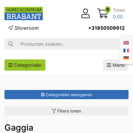
0
Totaal
0.00
Showroom
+31850509912
Zoek op
Categorieën
Menu
Categorieën weergeven
Filters tonen
Gaggia