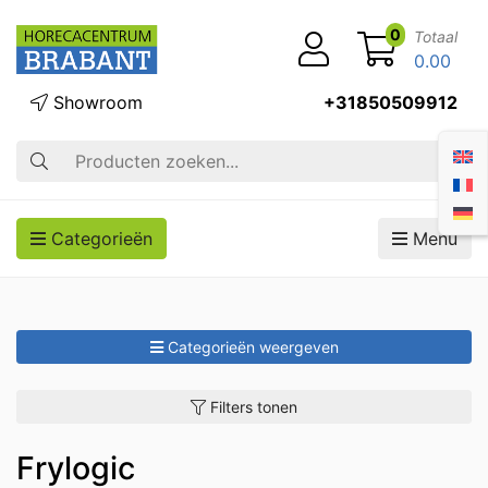
0
Totaal
0.00
Showroom
+31850509912
Zoek op
Categorieën
Menu
Categorieën weergeven
Filters tonen
Frylogic