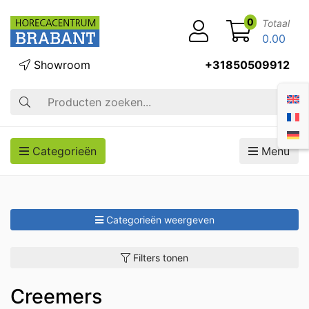
0
Totaal
0.00
Showroom
+31850509912
Zoek op
Categorieën
Menu
Categorieën weergeven
Filters tonen
Creemers