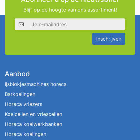
Blijf op de hoogte van ons assortiment!
E-mailadres
Inschrijven
Aanbod
Ijsblokjesmachines horeca
Barkoelingen
Horeca vriezers
Koelcellen en vriescellen
Horeca koelwerkbanken
Horeca koelingen