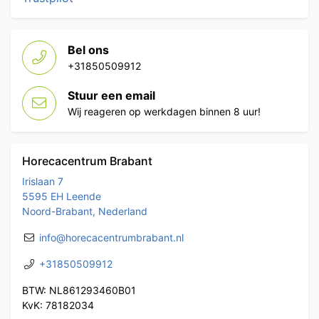
Bel ons
+31850509912
Stuur een email
Wij reageren op werkdagen binnen 8 uur!
Horecacentrum Brabant
Irislaan 7
5595 EH Leende
Noord-Brabant, Nederland
info@horecacentrumbrabant.nl
+31850509912
BTW: NL861293460B01
KvK: 78182034