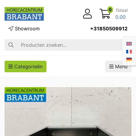
0
Totaal
0.00
Showroom
+31850509912
Zoek op
Categorieën
Menu