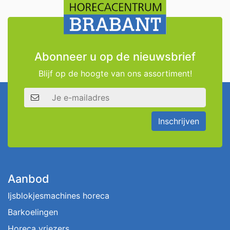
Abonneer u op de nieuwsbrief
Blijf op de hoogte van ons assortiment!
E-mailadres
Inschrijven
Aanbod
Ijsblokjesmachines horeca
Barkoelingen
Horeca vriezers