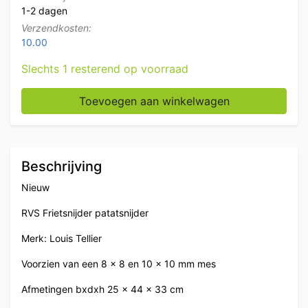
1-2 dagen
Verzendkosten:
10.00
Slechts 1 resterend op voorraad
Louis Tellier Frietsnijder patatsnijder 8 en 10 mm mes 
Toevoegen aan winkelwagen
Beschrijving
Nieuw
RVS Frietsnijder patatsnijder
Merk: Louis Tellier
Voorzien van een 8 x 8 en 10 x 10 mm mes
Afmetingen bxdxh 25 x 44 x 33 cm