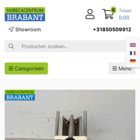
0
Totaal
0.00
Showroom
+31850509912
Zoek op
Categorieën
Menu