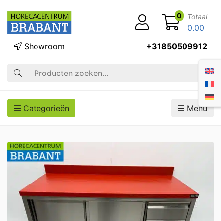
0
Totaal
0.00
Showroom
+31850509912
Zoek op
Categorieën
Menu