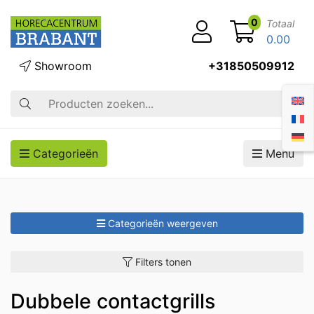
0
Totaal
0.00
Showroom
+31850509912
Zoek op
Categorieën
Menu
Categorieën weergeven
Filters tonen
Dubbele contactgrills