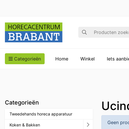
Zoek op
Categorieën
Home
Winkel
Iets aanb
Ucin
Categorieën
Tweedehands horeca apparatuur
Geen prod
Koken & Bakken