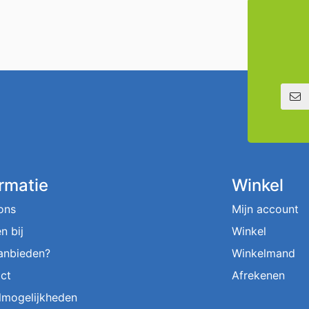
E-mailadre
ormatie
Winkel
ons
Mijn account
n bij
Winkel
aanbieden?
Winkelmand
ct
Afrekenen
lmogelijkheden