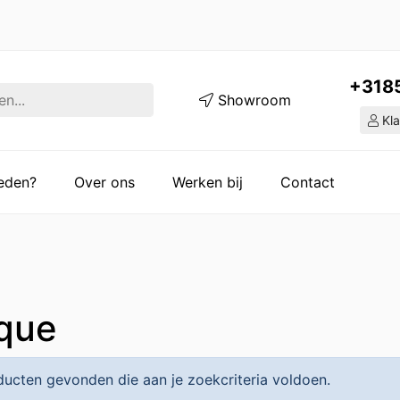
+318
Showroom
Kla
ieden?
Over ons
Werken bij
Contact
que
ucten gevonden die aan je zoekcriteria voldoen.