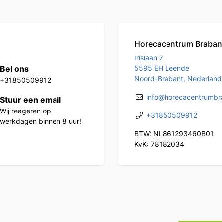
Horecacentrum Braban
Irislaan 7
Bel ons
5595 EH Leende
Noord-Brabant, Nederland
+31850509912
info@horecacentrumbra
Stuur een email
Wij reageren op
+31850509912
werkdagen binnen 8 uur!
BTW: NL861293460B01
KvK: 78182034