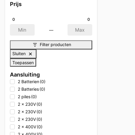
Prijs
0
0
—
Min
Max
Filter producten
Sluiten
Toepassen
Aansluiting
2 Batterien
(0)
2 Batteries
(0)
2 piles
(0)
2 x 230V
(0)
2 x 230V
(0)
2 x 230V
(0)
2 x 400V
(0)
2 x 400V
(0)