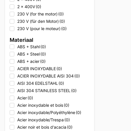
2 x 400V
(0)
230 V (for the motor)
(0)
230 V (für den Motor)
(0)
230 V (pour le moteur)
(0)
230V
(0)
Materiaal
230V
(0)
ABS + Stahl
(0)
230V
(0)
ABS + Steel
(0)
230V + 400V
(0)
ABS + acier
(0)
230V + 400V
(0)
ACIER INOXYDABLE
(0)
230V + 400V
(0)
ACIER INOXYDABLE AISI 304
(0)
230V + Erdgas
(0)
AISI 304 EDELSTAHL
(0)
230V + Natural gas
(0)
AISI 304 STAINLESS STEEL
(0)
230V + gaz naturel
(0)
Acier
(0)
2x 400V
(0)
Acier inoxydable et bois
(0)
2x 400V
(0)
Acier inoxydable/Polyéthylène
(0)
2x 400V
(0)
Acier inoxydable/Trespa
(0)
380V
(0)
Acier noir et bois d'acacia
(0)
380V
(0)