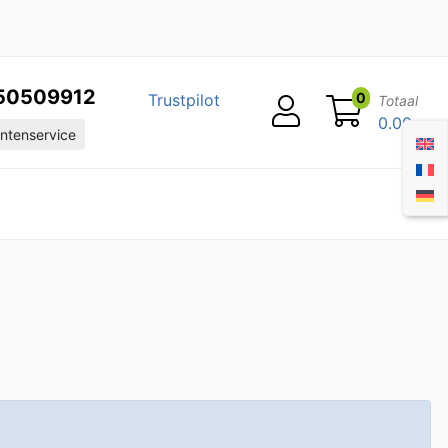
50509912
0
Trustpilot
Totaal
0.00
ntenservice