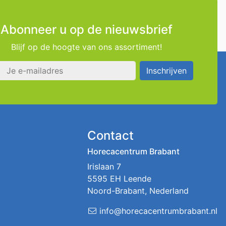
Abonneer u op de nieuwsbrief
Blijf op de hoogte van ons assortiment!
s
Inschrijven
Contact
Horecacentrum Brabant
Irislaan 7
5595 EH Leende
Noord-Brabant, Nederland
info@horecacentrumbrabant.nl