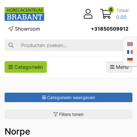
0
Totaal
0.00
Showroom
+31850509912
Zoek op
Categorieën
Menu
Categorieën weergeven
Filters tonen
Norpe