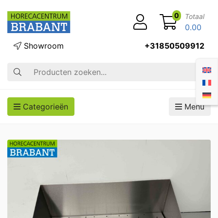
0
Totaal
0.00
Showroom
+31850509912
Zoek op
Categorieën
Menu