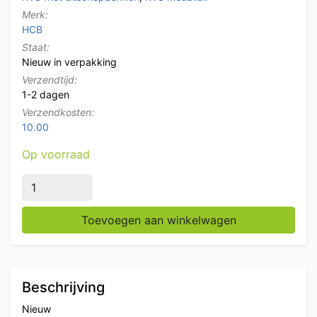
Merk:
HCB
Staat:
Nieuw in verpakking
Verzendtijd:
1-2 dagen
Verzendkosten:
10.00
Op voorraad
RVS Frites Friet uitschepbak Frietbak Premium-line 60
Toevoegen aan winkelwagen
Beschrijving
Nieuw